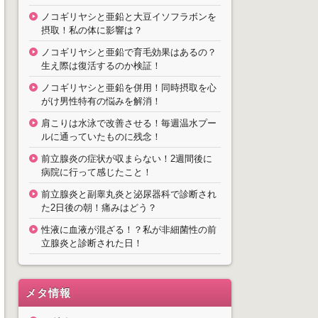
ノコギリヤシと亜鉛と大豆イソフラボンを
摂取！私の体に影響は？
ノコギリヤシと亜鉛で育毛効果はあるの？
生え際は復活するのか検証！
ノコギリヤシと亜鉛を併用！同時摂取を心
がけ男性特有の悩みを解消！
肩こりは水泳で改善させる！毎週温水プー
ルに通っていたものに残念！
前立腺炎の症状が収まらない！2週間後に
病院に行って感じたこと！
前立腺炎と副睾丸炎と泌尿器科で診断され
た2日後の朝！痛みはどう？
性液に血液が混ざる！？私が非細菌性の前
立腺炎と診断された日！
メタ情報