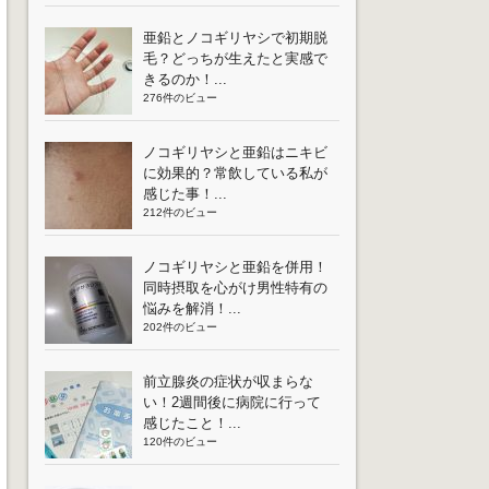
亜鉛とノコギリヤシで初期脱
毛？どっちが生えたと実感で
きるのか！...
276件のビュー
ノコギリヤシと亜鉛はニキビ
に効果的？常飲している私が
感じた事！...
212件のビュー
ノコギリヤシと亜鉛を併用！
同時摂取を心がけ男性特有の
悩みを解消！...
202件のビュー
前立腺炎の症状が収まらな
い！2週間後に病院に行って
感じたこと！...
120件のビュー