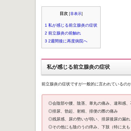
目次
[
非表示
]
1
私が感じる前立腺炎の症状
2
前立腺炎の前触れ
3
2週間後に再度病院へ
私が感じる前立腺炎の症状
前立腺炎の症状ですが一般的に言われているの
◎会陰部や腰、陰茎、睾丸の痛み、違和感、
◎排尿、勃起、射精、排便の際の痛み
◎残尿感、尿の勢いが弱い、排尿後尿の漏れ
◎その他にも陰のうの痒み、下肢（特に太もも