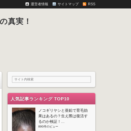
運営者情報
サイトマップ
RSS
の真実！
人気記事ランキング TOP10
ノコギリヤシと亜鉛で育毛効
果はあるの？生え際は復活す
るのか検証！...
890件のビュー