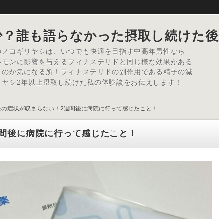
少？誰も語らなかった摂取し続けた後
のノコギリヤシは、いつでも快適を目指す中高年男性なら一
ルモンに影響を与えるフィナステリドと同じ様な効果がある
るのか気になる所！フィナステリドの副作用である精子の減
リヤシ2年以上摂取し続けた私の体験談をお伝えします！
炎の症状が収まらない！2週間後に病院に行って感じたこと！
間後に病院に行って感じたこと！