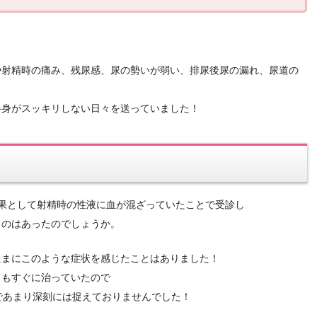
や射精時の痛み、残尿感、尿の勢いが弱い、排尿後尿の漏れ、尿道の
半身がスッキリしない日々を送っていました！
果として射精時の性液に血が混ざっていたことで受診し
ものはあったのでしょうか。
たまにこのような症状を感じたことはありました！
てもすぐに治っていたので
であまり深刻には捉えておりませんでした！