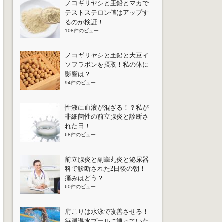
ノコギリヤシと亜鉛とマカで
テストステロン値はアップす
るのか検証！...
108件のビュー
ノコギリヤシと亜鉛と大豆イ
ソフラボンを摂取！私の体に
影響は？...
94件のビュー
性液に血液が混ざる！？私が
非細菌性の前立腺炎と診断さ
れた日！...
68件のビュー
前立腺炎と副睾丸炎と泌尿器
科で診断された2日後の朝！
痛みはどう？...
60件のビュー
肩こりは水泳で改善させる！
毎週温水プールに通っていた